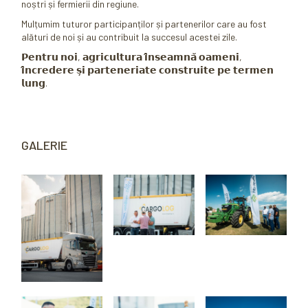
noștri și fermierii din regiune.
Mulțumim tuturor participanților și partenerilor care au fost
alături de noi și au contribuit la succesul acestei zile.
𝗣𝗲𝗻𝘁𝗿𝘂 𝗻𝗼𝗶, 𝗮𝗴𝗿𝗶𝗰𝘂𝗹𝘁𝘂𝗿𝗮 𝗶̂𝗻𝘀𝗲𝗮𝗺𝗻𝗮̆ 𝗼𝗮𝗺𝗲𝗻𝗶,
𝗶̂𝗻𝗰𝗿𝗲𝗱𝗲𝗿𝗲 𝘀̦𝗶 𝗽𝗮𝗿𝘁𝗲𝗻𝗲𝗿𝗶𝗮𝘁𝗲 𝗰𝗼𝗻𝘀𝘁𝗿𝘂𝗶𝘁𝗲 𝗽𝗲 𝘁𝗲𝗿𝗺𝗲𝗻
𝗹𝘂𝗻𝗴.
GALERIE