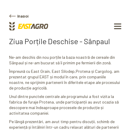
înapoi
Ziua Porțile Deschise - Sânpaul
Ne-am deschis din nou porțile la baza noastră de cereale din
Sânpaul și ne-am bucurat să îi primim pe fermierii din zonă.
Împreună cu East Grain, East Silodep,Protena și Cargolog, am
prezentat grupul EAST și modul în care, prin companiile
noastre, ne sprijinim partenerii în diferitele etape ale procesului
de producție agricolă.
Unul dintre punctele centrale ale programului a fost vizita la
fabrica de furaje Protena, unde participanții au avut ocazia să
descopere mai îndeaproape procesele de producție și
activitatea companiei.
Pe lângă prezentări, am avut timp pentru discuții, schimb de
experiență și întâlniri într-un cadru relaxat alături de partenerii